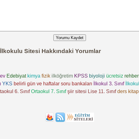
Yorumu Kaydet
lkokulu Sitesi Hakkındaki Yorumlar
ev
Edebiyat
kimya
fizik
ilköğretim
KPSS
biyoloji
ücretsiz
rehber
ı
YKS
belirli gün ve haftalar
soru bankaları
İlkokul 3. Sınıf
İlkokul
taokul 6. Sınıf
Ortaokul 7. Sınıf
şiir sitesi
Lise 11. Sınıf
ders kitap