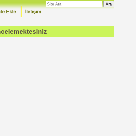
Ara
ite Ekle
İletişim
ncelemektesiniz