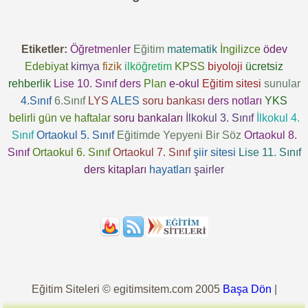
Etiketler:
Öğretmenler
Eğitim
matematik
İngilizce
ödev
Edebiyat
kimya
fizik
ilköğretim
KPSS
biyoloji
ücretsiz
rehberlik
Lise 10. Sınıf
ders
Plan
e-okul
Eğitim sitesi
sunular
4.Sınıf
6.Sınıf
LYS
ALES
soru bankası
ders notları
YKS
belirli gün ve haftalar
soru bankaları
İlkokul 3. Sınıf
İlkokul 4.
Sınıf
Ortaokul 5. Sınıf
Eğitimde Yepyeni Bir Söz
Ortaokul 8.
Sınıf
Ortaokul 6. Sınıf
Ortaokul 7. Sınıf
şiir sitesi
Lise 11. Sınıf
ders kitapları
hayatları
şairler
Eğitim Siteleri © egitimsitem.com 2005
Başa Dön
|