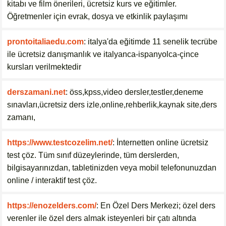
kitabı ve film önerileri, ücretsiz kurs ve eğitimler.
Öğretmenler için evrak, dosya ve etkinlik paylaşımı
prontoitaliaedu.com
: italya'da eğitimde 11 senelik tecrübe
ile ücretsiz danışmanlık ve italyanca-ispanyolca-çince
kursları verilmektedir
derszamani.net
: öss,kpss,video dersler,testler,deneme
sınavları,ücretsiz ders izle,online,rehberlik,kaynak site,ders
zamanı,
https://www.testcozelim.net/
: İnternetten online ücretsiz
test çöz. Tüm sınıf düzeylerinde, tüm derslerden,
bilgisayarınızdan, tabletinizden veya mobil telefonunuzdan
online / interaktif test çöz.
https://enozelders.com/
: En Özel Ders Merkezi; özel ders
verenler ile özel ders almak isteyenleri bir çatı altında