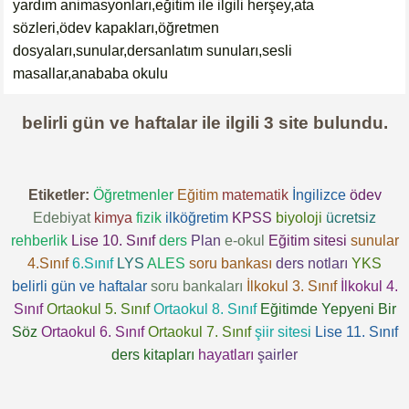
yardım animasyonları,eğitim ile ilgili herşey,ata
sözleri,ödev kapakları,öğretmen
dosyaları,sunular,dersanlatım sunuları,sesli
masallar,anababa okulu
belirli gün ve haftalar
ile ilgili
3
site bulundu.
Etiketler:
Öğretmenler
Eğitim
matematik
İngilizce
ödev
Edebiyat
kimya
fizik
ilköğretim
KPSS
biyoloji
ücretsiz
rehberlik
Lise 10. Sınıf
ders
Plan
e-okul
Eğitim sitesi
sunular
4.Sınıf
6.Sınıf
LYS
ALES
soru bankası
ders notları
YKS
belirli gün ve haftalar
soru bankaları
İlkokul 3. Sınıf
İlkokul 4.
Sınıf
Ortaokul 5. Sınıf
Ortaokul 8. Sınıf
Eğitimde Yepyeni Bir
Söz
Ortaokul 6. Sınıf
Ortaokul 7. Sınıf
şiir sitesi
Lise 11. Sınıf
ders kitapları
hayatları
şairler