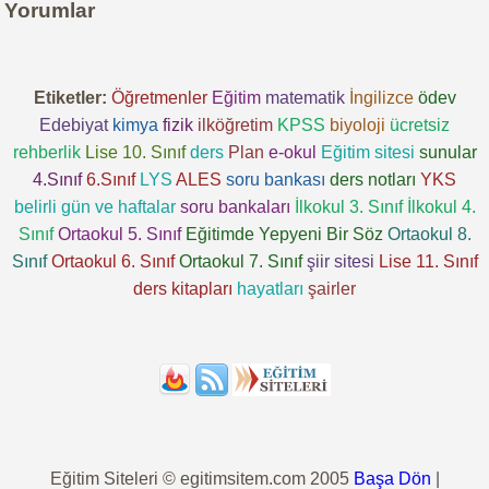
Yorumlar
Etiketler:
Öğretmenler
Eğitim
matematik
İngilizce
ödev
Edebiyat
kimya
fizik
ilköğretim
KPSS
biyoloji
ücretsiz
rehberlik
Lise 10. Sınıf
ders
Plan
e-okul
Eğitim sitesi
sunular
4.Sınıf
6.Sınıf
LYS
ALES
soru bankası
ders notları
YKS
belirli gün ve haftalar
soru bankaları
İlkokul 3. Sınıf
İlkokul 4.
Sınıf
Ortaokul 5. Sınıf
Eğitimde Yepyeni Bir Söz
Ortaokul 8.
Sınıf
Ortaokul 6. Sınıf
Ortaokul 7. Sınıf
şiir sitesi
Lise 11. Sınıf
ders kitapları
hayatları
şairler
Eğitim Siteleri © egitimsitem.com 2005
Başa Dön
|