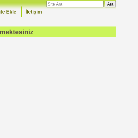
Ara
ite Ekle
İletişim
emektesiniz