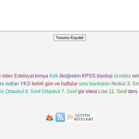
Yorumu Kaydet
e
ödev
Edebiyat
kimya
fizik
ilköğretim
KPSS
biyoloji
ücretsiz
reh
rs notları
YKS
belirli gün ve haftalar
soru bankaları
İlkokul 3. Sın
öz
Ortaokul 6. Sınıf
Ortaokul 7. Sınıf
şiir sitesi
Lise 11. Sınıf
ders 