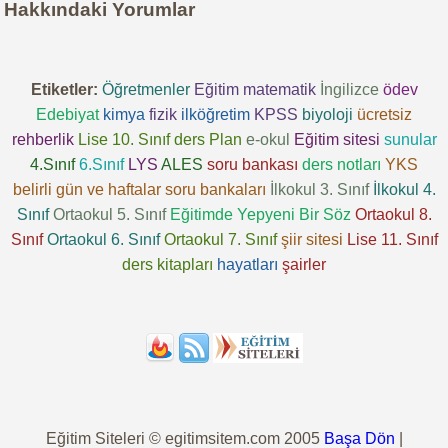
Hakkındaki Yorumlar
Etiketler:
Öğretmenler
Eğitim
matematik
İngilizce
ödev
Edebiyat
kimya
fizik
ilköğretim
KPSS
biyoloji
ücretsiz
rehberlik
Lise 10. Sınıf
ders
Plan
e-okul
Eğitim sitesi
sunular
4.Sınıf
6.Sınıf
LYS
ALES
soru bankası
ders notları
YKS
belirli gün ve haftalar
soru bankaları
İlkokul 3. Sınıf
İlkokul 4.
Sınıf
Ortaokul 5. Sınıf
Eğitimde Yepyeni Bir Söz
Ortaokul 8.
Sınıf
Ortaokul 6. Sınıf
Ortaokul 7. Sınıf
şiir sitesi
Lise 11. Sınıf
ders kitapları
hayatları
şairler
Eğitim Siteleri © egitimsitem.com 2005
Başa Dön
|