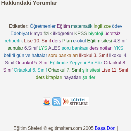
Hakkındaki Yorumlar
Etiketler:
Öğretmenler
Eğitim
matematik
İngilizce
ödev
Edebiyat
kimya
fizik
ilköğretim
KPSS
biyoloji
ücretsiz
rehberlik
Lise 10. Sınıf
ders
Plan
e-okul
Eğitim sitesi
4.Sınıf
sunular
6.Sınıf
LYS
ALES
soru bankası
ders notları
YKS
belirli gün ve haftalar
soru bankaları
İlkokul 3. Sınıf
İlkokul 4.
Sınıf
Ortaokul 5. Sınıf
Eğitimde Yepyeni Bir Söz
Ortaokul 8.
Sınıf
Ortaokul 6. Sınıf
Ortaokul 7. Sınıf
şiir sitesi
Lise 11. Sınıf
ders kitapları
hayatları
şairler
Eğitim Siteleri © egitimsitem.com 2005
Başa Dön
|