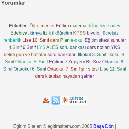
Yorumlar
Etiketler:
Öğretmenler
Eğitim
matematik
İngilizce
ödev
Edebiyat
kimya
fizik
ilköğretim
KPSS
biyoloji
ücretsiz
rehberlik
Lise 10. Sınıf
ders
Plan
e-okul
Eğitim sitesi
sunular
4.Sınıf
6.Sınıf
LYS
ALES
soru bankası
ders notları
YKS
belirli gün ve haftalar
soru bankaları
İlkokul 3. Sınıf
İlkokul 4.
Sınıf
Ortaokul 5. Sınıf
Eğitimde Yepyeni Bir Söz
Ortaokul 8.
Sınıf
Ortaokul 6. Sınıf
Ortaokul 7. Sınıf
şiir sitesi
Lise 11. Sınıf
ders kitapları
hayatları
şairler
Eğitim Siteleri © egitimsitem.com 2005
Başa Dön
|