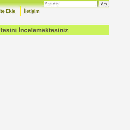
Ara
ite Ekle
İletişim
tesini İncelemektesiniz