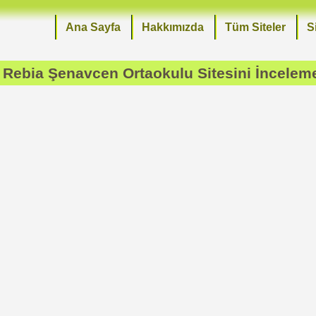
Ana Sayfa
Hakkımızda
Tüm Siteler
S
 Rebia Şenavcen Ortaokulu
Sitesini İncelem