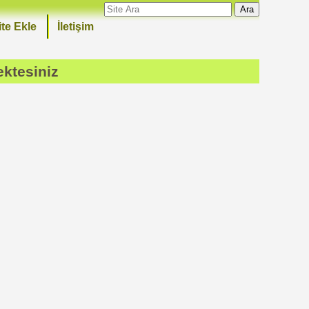
Ara
ite Ekle
İletişim
ektesiniz