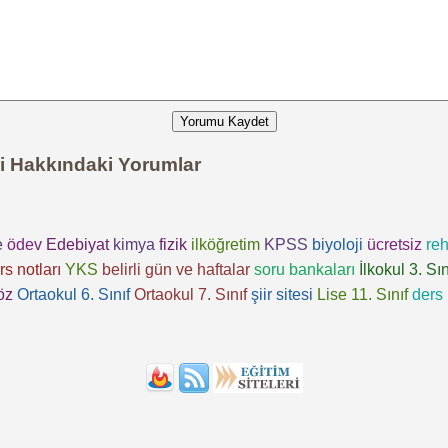
Yorumu Kaydet
i Hakkındaki Yorumlar
e
ödev
Edebiyat
kimya
fizik
ilköğretim
KPSS
biyoloji
ücretsiz
reh
rs notları
YKS
belirli gün ve haftalar
soru bankaları
İlkokul 3. Sın
öz
Ortaokul 6. Sınıf
Ortaokul 7. Sınıf
şiir sitesi
Lise 11. Sınıf
ders 