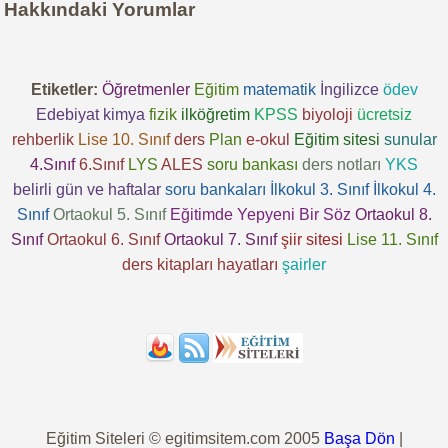
Hakkındaki Yorumlar
Etiketler:
Öğretmenler
Eğitim
matematik
İngilizce
ödev
Edebiyat
kimya
fizik
ilköğretim
KPSS
biyoloji
ücretsiz
rehberlik
Lise 10. Sınıf
ders
Plan
e-okul
Eğitim sitesi
sunular
4.Sınıf
6.Sınıf
LYS
ALES
soru bankası
ders notları
YKS
belirli gün ve haftalar
soru bankaları
İlkokul 3. Sınıf
İlkokul 4.
Sınıf
Ortaokul 5. Sınıf
Eğitimde Yepyeni Bir Söz
Ortaokul 8.
Sınıf
Ortaokul 6. Sınıf
Ortaokul 7. Sınıf
şiir sitesi
Lise 11. Sınıf
ders kitapları
hayatları
şairler
Eğitim Siteleri © egitimsitem.com 2005
Başa Dön
|