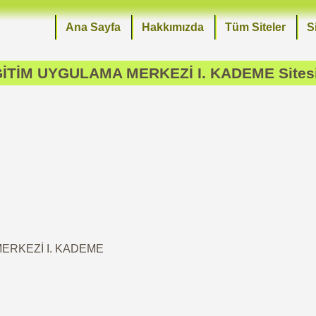
Ana Sayfa
Hakkımızda
Tüm Siteler
S
İTİM UYGULAMA MERKEZİ I. KADEME
Sites
MERKEZİ I. KADEME