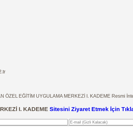
.tr
N ÖZEL EĞİTİM UYGULAMA MERKEZİ I. KADEME Resmi İntern
RKEZİ I. KADEME
Sitesini Ziyaret Etmek İçin Tıkl