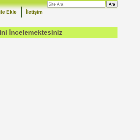
Ara
ite Ekle
İletişim
ini İncelemektesiniz