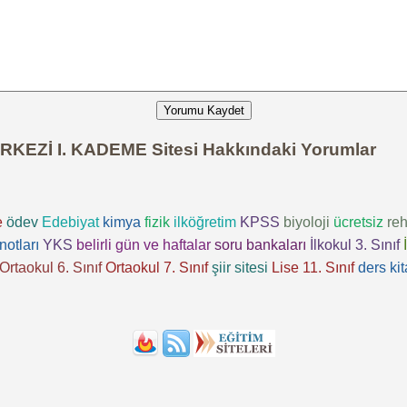
Yorumu Kaydet
Zİ I. KADEME Sitesi Hakkındaki Yorumlar
e
ödev
Edebiyat
kimya
fizik
ilköğretim
KPSS
biyoloji
ücretsiz
reh
notları
YKS
belirli gün ve haftalar
soru bankaları
İlkokul 3. Sınıf
Ortaokul 6. Sınıf
Ortaokul 7. Sınıf
şiir sitesi
Lise 11. Sınıf
ders kit