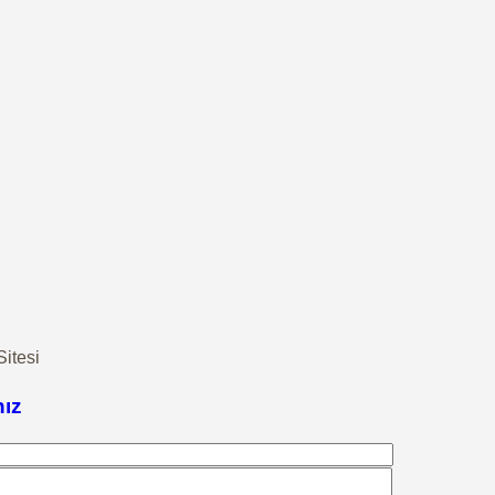
itesi
nız