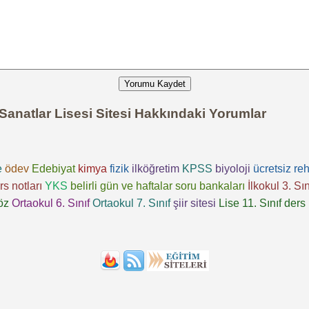
Yorumu Kaydet
natlar Lisesi Sitesi Hakkındaki Yorumlar
e
ödev
Edebiyat
kimya
fizik
ilköğretim
KPSS
biyoloji
ücretsiz
reh
rs notları
YKS
belirli gün ve haftalar
soru bankaları
İlkokul 3. Sın
öz
Ortaokul 6. Sınıf
Ortaokul 7. Sınıf
şiir sitesi
Lise 11. Sınıf
ders 