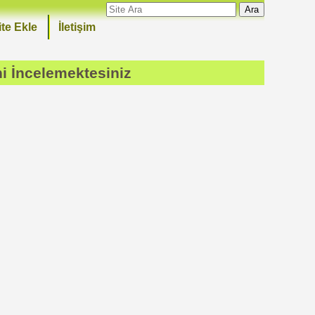
Ara
ite Ekle
İletişim
ni İncelemektesiniz