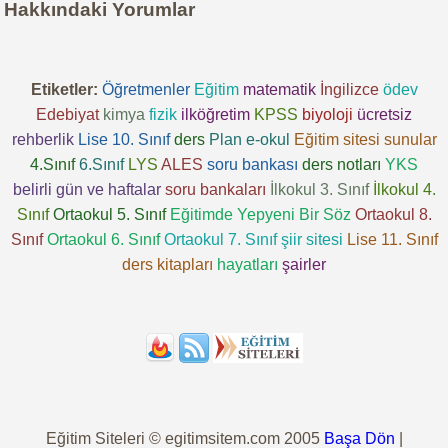
Hakkındaki Yorumlar
Etiketler:
Öğretmenler
Eğitim
matematik
İngilizce
ödev
Edebiyat
kimya
fizik
ilköğretim
KPSS
biyoloji
ücretsiz
rehberlik
Lise 10. Sınıf
ders
Plan
e-okul
Eğitim sitesi
sunular
4.Sınıf
6.Sınıf
LYS
ALES
soru bankası
ders notları
YKS
belirli gün ve haftalar
soru bankaları
İlkokul 3. Sınıf
İlkokul 4.
Sınıf
Ortaokul 5. Sınıf
Eğitimde Yepyeni Bir Söz
Ortaokul 8.
Sınıf
Ortaokul 6. Sınıf
Ortaokul 7. Sınıf
şiir sitesi
Lise 11. Sınıf
ders kitapları
hayatları
şairler
Eğitim Siteleri © egitimsitem.com 2005
Başa Dön
|