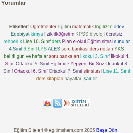
Yorumlar
Etiketler:
Öğretmenler
Eğitim
matematik
İngilizce
ödev
Edebiyat
kimya
fizik
ilköğretim
KPSS
biyoloji
ücretsiz
rehberlik
Lise 10. Sınıf
ders
Plan
e-okul
Eğitim sitesi
sunular
4.Sınıf
6.Sınıf
LYS
ALES
soru bankası
ders notları
YKS
belirli gün ve haftalar
soru bankaları
İlkokul 3. Sınıf
İlkokul 4.
Sınıf
Ortaokul 5. Sınıf
Eğitimde Yepyeni Bir Söz
Ortaokul 8.
Sınıf
Ortaokul 6. Sınıf
Ortaokul 7. Sınıf
şiir sitesi
Lise 11. Sınıf
ders kitapları
hayatları
şairler
Eğitim Siteleri © egitimsitem.com 2005
Başa Dön
|