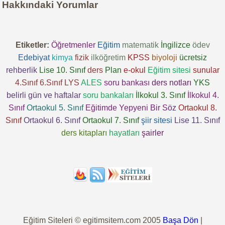
Hakkındaki Yorumlar
Etiketler:
Öğretmenler
Eğitim
matematik
İngilizce
ödev
Edebiyat
kimya
fizik
ilköğretim
KPSS
biyoloji
ücretsiz
rehberlik
Lise 10. Sınıf
ders
Plan
e-okul
Eğitim sitesi
sunular
4.Sınıf
6.Sınıf
LYS
ALES
soru bankası
ders notları
YKS
belirli gün ve haftalar
soru bankaları
İlkokul 3. Sınıf
İlkokul 4.
Sınıf
Ortaokul 5. Sınıf
Eğitimde Yepyeni Bir Söz
Ortaokul 8.
Sınıf
Ortaokul 6. Sınıf
Ortaokul 7. Sınıf
şiir sitesi
Lise 11. Sınıf
ders kitapları
hayatları
şairler
Eğitim Siteleri © egitimsitem.com 2005
Başa Dön
|