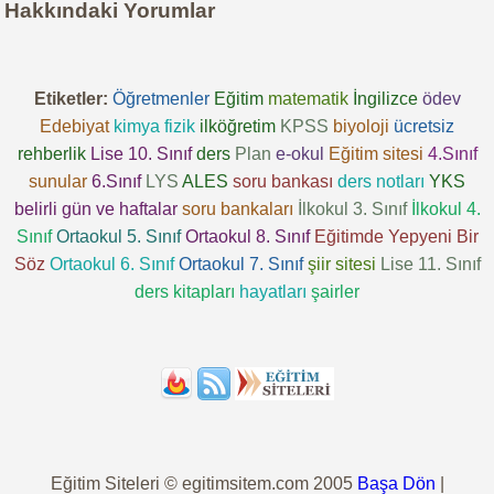
Hakkındaki Yorumlar
Etiketler:
Öğretmenler
Eğitim
matematik
İngilizce
ödev
Edebiyat
kimya
fizik
ilköğretim
KPSS
biyoloji
ücretsiz
rehberlik
Lise 10. Sınıf
ders
Plan
e-okul
Eğitim sitesi
4.Sınıf
sunular
6.Sınıf
LYS
ALES
soru bankası
ders notları
YKS
belirli gün ve haftalar
soru bankaları
İlkokul 3. Sınıf
İlkokul 4.
Sınıf
Ortaokul 5. Sınıf
Ortaokul 8. Sınıf
Eğitimde Yepyeni Bir
Söz
Ortaokul 6. Sınıf
Ortaokul 7. Sınıf
şiir sitesi
Lise 11. Sınıf
ders kitapları
hayatları
şairler
Eğitim Siteleri © egitimsitem.com 2005
Başa Dön
|