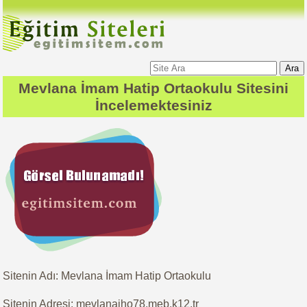
Ara
Mevlana İmam Hatip Ortaokulu
Sitesini
İncelemektesiniz
Sitenin Adı: Mevlana İmam Hatip Ortaokulu
Sitenin Adresi: mevlanaiho78.meb.k12.tr