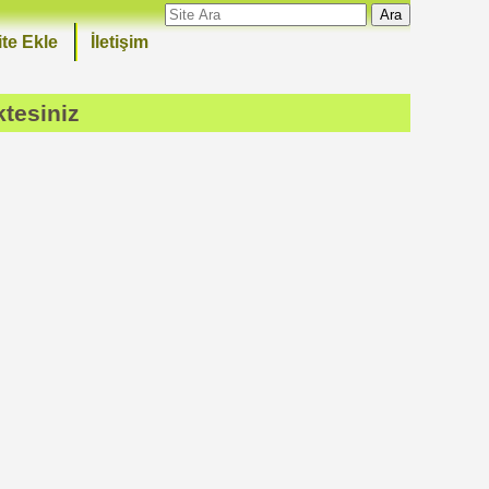
Ara
ite Ekle
İletişim
tesiniz