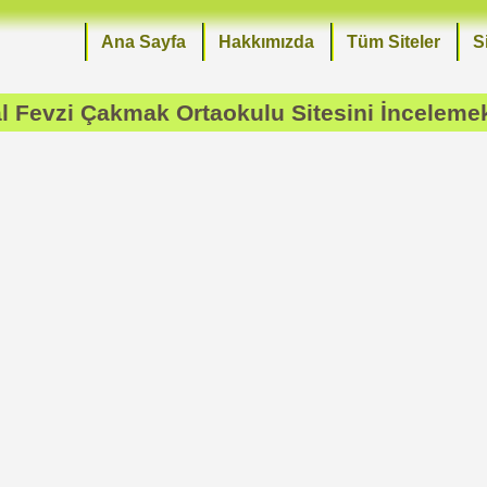
Ana Sayfa
Hakkımızda
Tüm Siteler
S
l Fevzi Çakmak Ortaokulu
Sitesini İncelemek