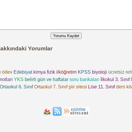
Yorumu Kaydet
Hakkındaki Yorumlar
e
ödev
Edebiyat
kimya
fizik
ilköğretim
KPSS
biyoloji
ücretsiz
reh
notları
YKS
belirli gün ve haftalar
soru bankaları
İlkokul 3. Sınıf
Ortaokul 6. Sınıf
Ortaokul 7. Sınıf
şiir sitesi
Lise 11. Sınıf
ders kit