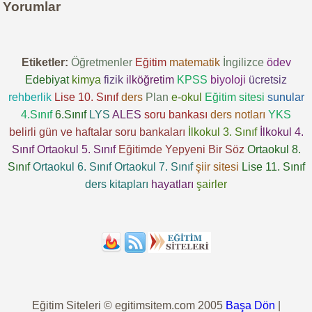
Yorumlar
Etiketler:
Öğretmenler
Eğitim
matematik
İngilizce
ödev
Edebiyat
kimya
fizik
ilköğretim
KPSS
biyoloji
ücretsiz
rehberlik
Lise 10. Sınıf
ders
Plan
e-okul
Eğitim sitesi
sunular
4.Sınıf
6.Sınıf
LYS
ALES
soru bankası
ders notları
YKS
belirli gün ve haftalar
soru bankaları
İlkokul 3. Sınıf
İlkokul 4.
Sınıf
Ortaokul 5. Sınıf
Eğitimde Yepyeni Bir Söz
Ortaokul 8.
Sınıf
Ortaokul 6. Sınıf
Ortaokul 7. Sınıf
şiir sitesi
Lise 11. Sınıf
ders kitapları
hayatları
şairler
Eğitim Siteleri © egitimsitem.com 2005
Başa Dön
|