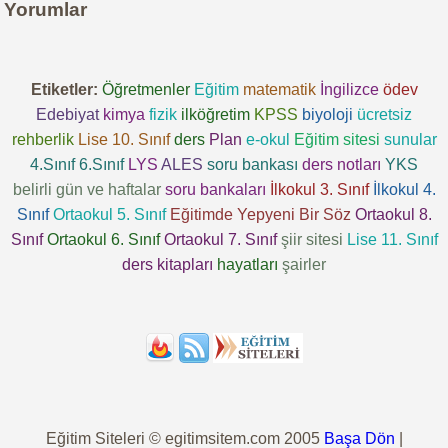
Yorumlar
Etiketler:
Öğretmenler
Eğitim
matematik
İngilizce
ödev
Edebiyat
kimya
fizik
ilköğretim
KPSS
biyoloji
ücretsiz
rehberlik
Lise 10. Sınıf
ders
Plan
e-okul
Eğitim sitesi
sunular
4.Sınıf
6.Sınıf
LYS
ALES
soru bankası
ders notları
YKS
belirli gün ve haftalar
soru bankaları
İlkokul 3. Sınıf
İlkokul 4.
Sınıf
Ortaokul 5. Sınıf
Eğitimde Yepyeni Bir Söz
Ortaokul 8.
Sınıf
Ortaokul 6. Sınıf
Ortaokul 7. Sınıf
şiir sitesi
Lise 11. Sınıf
ders kitapları
hayatları
şairler
Eğitim Siteleri © egitimsitem.com 2005
Başa Dön
|