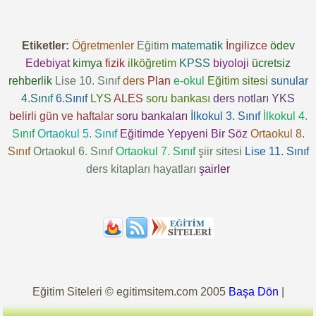
Etiketler:
Öğretmenler
Eğitim
matematik
İngilizce
ödev
Edebiyat
kimya
fizik
ilköğretim
KPSS
biyoloji
ücretsiz
rehberlik
Lise 10. Sınıf
ders
Plan
e-okul
Eğitim sitesi
sunular
4.Sınıf
6.Sınıf
LYS
ALES
soru bankası
ders notları
YKS
belirli gün ve haftalar
soru bankaları
İlkokul 3. Sınıf
İlkokul 4.
Sınıf
Ortaokul 5. Sınıf
Eğitimde Yepyeni Bir Söz
Ortaokul 8.
Sınıf
Ortaokul 6. Sınıf
Ortaokul 7. Sınıf
şiir sitesi
Lise 11. Sınıf
ders kitapları
hayatları
şairler
Eğitim Siteleri © egitimsitem.com 2005
Başa Dön
|