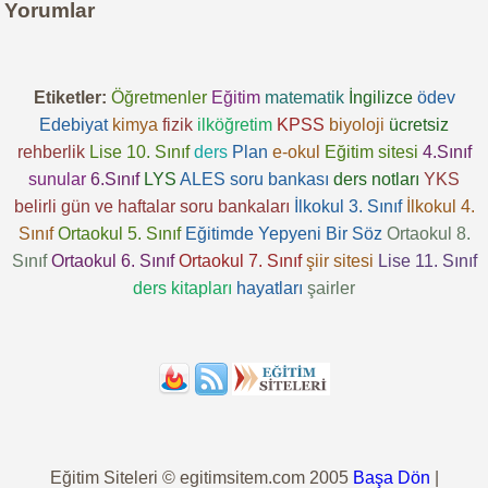
Yorumlar
Etiketler:
Öğretmenler
Eğitim
matematik
İngilizce
ödev
Edebiyat
kimya
fizik
ilköğretim
KPSS
biyoloji
ücretsiz
rehberlik
Lise 10. Sınıf
ders
Plan
e-okul
Eğitim sitesi
4.Sınıf
sunular
6.Sınıf
LYS
ALES
soru bankası
ders notları
YKS
belirli gün ve haftalar
soru bankaları
İlkokul 3. Sınıf
İlkokul 4.
Sınıf
Ortaokul 5. Sınıf
Eğitimde Yepyeni Bir Söz
Ortaokul 8.
Sınıf
Ortaokul 6. Sınıf
Ortaokul 7. Sınıf
şiir sitesi
Lise 11. Sınıf
ders kitapları
hayatları
şairler
Eğitim Siteleri © egitimsitem.com 2005
Başa Dön
|