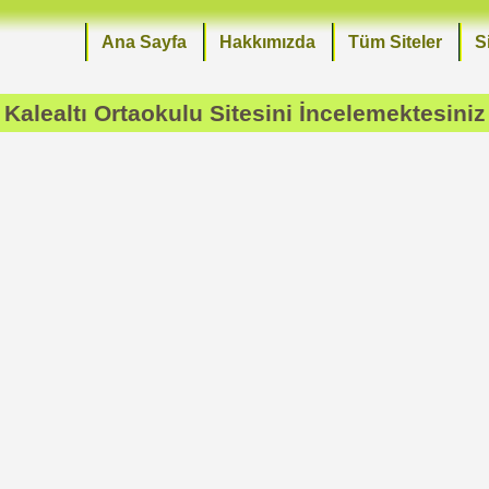
Ana Sayfa
Hakkımızda
Tüm Siteler
S
Kalealtı Ortaokulu
Sitesini İncelemektesiniz