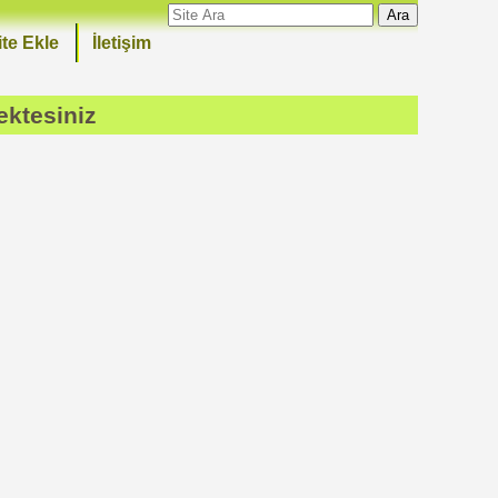
Ara
ite Ekle
İletişim
ektesiniz