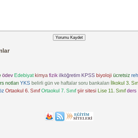
Yorumu Kaydet
mlar
e
ödev
Edebiyat
kimya
fizik
ilköğretim
KPSS
biyoloji
ücretsiz
reh
rs notları
YKS
belirli gün ve haftalar
soru bankaları
İlkokul 3. Sın
öz
Ortaokul 6. Sınıf
Ortaokul 7. Sınıf
şiir sitesi
Lise 11. Sınıf
ders 