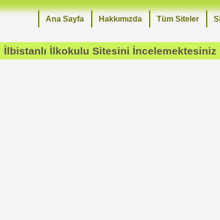
Ana Sayfa
Hakkımızda
Tüm Siteler
S
İlbistanlı İlkokulu
Sitesini İncelemektesiniz