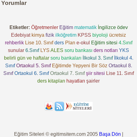
Yorumlar
Etiketler:
Öğretmenler
Eğitim
matematik
İngilizce
ödev
Edebiyat
kimya
fizik
ilköğretim
KPSS
biyoloji
ücretsiz
rehberlik
Lise 10. Sınıf
ders
Plan
e-okul
Eğitim sitesi
4.Sınıf
sunular
6.Sınıf
LYS
ALES
soru bankası
ders notları
YKS
belirli gün ve haftalar
soru bankaları
İlkokul 3. Sınıf
İlkokul 4.
Sınıf
Ortaokul 5. Sınıf
Eğitimde Yepyeni Bir Söz
Ortaokul 8.
Sınıf
Ortaokul 6. Sınıf
Ortaokul 7. Sınıf
şiir sitesi
Lise 11. Sınıf
ders kitapları
hayatları
şairler
Eğitim Siteleri © egitimsitem.com 2005
Başa Dön
|