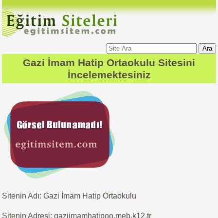
Ara
Gazi İmam Hatip Ortaokulu
Sitesini
İncelemektesiniz
Sitenin Adı: Gazi İmam Hatip Ortaokulu
Sitenin Adresi: gaziimamhatipoo.meb.k12.tr