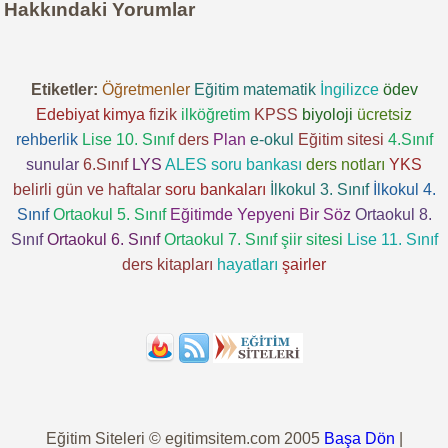
Hakkındaki Yorumlar
Etiketler:
Öğretmenler
Eğitim
matematik
İngilizce
ödev
Edebiyat
kimya
fizik
ilköğretim
KPSS
biyoloji
ücretsiz
rehberlik
Lise 10. Sınıf
ders
Plan
e-okul
Eğitim sitesi
4.Sınıf
sunular
6.Sınıf
LYS
ALES
soru bankası
ders notları
YKS
belirli gün ve haftalar
soru bankaları
İlkokul 3. Sınıf
İlkokul 4.
Sınıf
Ortaokul 5. Sınıf
Eğitimde Yepyeni Bir Söz
Ortaokul 8.
Sınıf
Ortaokul 6. Sınıf
Ortaokul 7. Sınıf
şiir sitesi
Lise 11. Sınıf
ders kitapları
hayatları
şairler
Eğitim Siteleri © egitimsitem.com 2005
Başa Dön
|