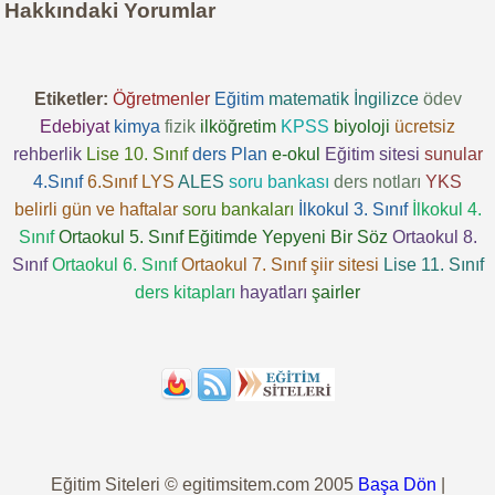
Hakkındaki Yorumlar
Etiketler:
Öğretmenler
Eğitim
matematik
İngilizce
ödev
Edebiyat
kimya
fizik
ilköğretim
KPSS
biyoloji
ücretsiz
rehberlik
Lise 10. Sınıf
ders
Plan
e-okul
Eğitim sitesi
sunular
4.Sınıf
6.Sınıf
LYS
ALES
soru bankası
ders notları
YKS
belirli gün ve haftalar
soru bankaları
İlkokul 3. Sınıf
İlkokul 4.
Sınıf
Ortaokul 5. Sınıf
Eğitimde Yepyeni Bir Söz
Ortaokul 8.
Sınıf
Ortaokul 6. Sınıf
Ortaokul 7. Sınıf
şiir sitesi
Lise 11. Sınıf
ders kitapları
hayatları
şairler
Eğitim Siteleri © egitimsitem.com 2005
Başa Dön
|