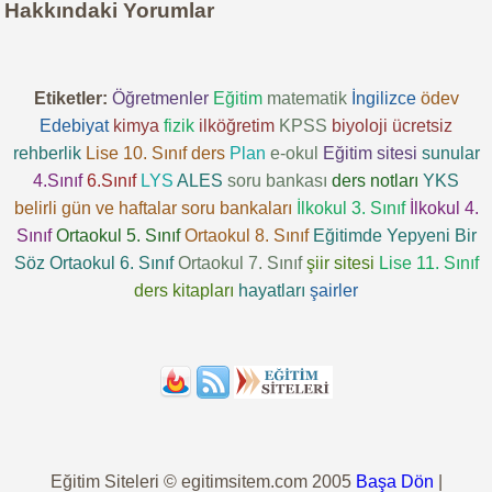
Hakkındaki Yorumlar
Etiketler:
Öğretmenler
Eğitim
matematik
İngilizce
ödev
Edebiyat
kimya
fizik
ilköğretim
KPSS
biyoloji
ücretsiz
rehberlik
Lise 10. Sınıf
ders
Plan
e-okul
Eğitim sitesi
sunular
4.Sınıf
6.Sınıf
LYS
ALES
soru bankası
ders notları
YKS
belirli gün ve haftalar
soru bankaları
İlkokul 3. Sınıf
İlkokul 4.
Sınıf
Ortaokul 5. Sınıf
Ortaokul 8. Sınıf
Eğitimde Yepyeni Bir
Söz
Ortaokul 6. Sınıf
Ortaokul 7. Sınıf
şiir sitesi
Lise 11. Sınıf
ders kitapları
hayatları
şairler
Eğitim Siteleri © egitimsitem.com 2005
Başa Dön
|