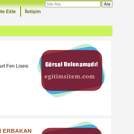
Ara
ite Ekle
İletişim
t Fen Lisesi
İN ERBAKAN