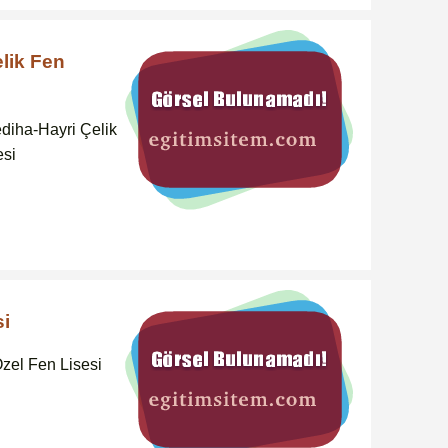
lik Fen
diha-Hayri Çelik
esi
si
zel Fen Lisesi