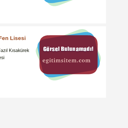
Fen Lisesi
azıl Kısakürek
esi