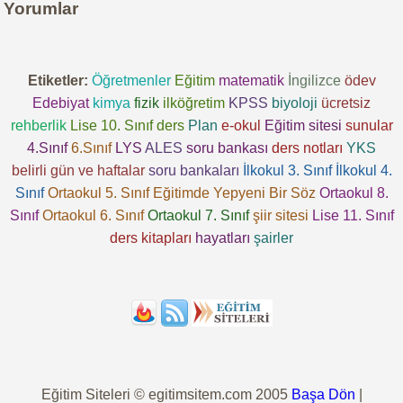
Yorumlar
Etiketler:
Öğretmenler
Eğitim
matematik
İngilizce
ödev
Edebiyat
kimya
fizik
ilköğretim
KPSS
biyoloji
ücretsiz
rehberlik
Lise 10. Sınıf
ders
Plan
e-okul
Eğitim sitesi
sunular
4.Sınıf
6.Sınıf
LYS
ALES
soru bankası
ders notları
YKS
belirli gün ve haftalar
soru bankaları
İlkokul 3. Sınıf
İlkokul 4.
Sınıf
Ortaokul 5. Sınıf
Eğitimde Yepyeni Bir Söz
Ortaokul 8.
Sınıf
Ortaokul 6. Sınıf
Ortaokul 7. Sınıf
şiir sitesi
Lise 11. Sınıf
ders kitapları
hayatları
şairler
Eğitim Siteleri © egitimsitem.com 2005
Başa Dön
|