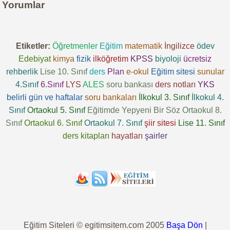
Yorumlar
Etiketler:
Öğretmenler
Eğitim
matematik
İngilizce
ödev
Edebiyat
kimya
fizik
ilköğretim
KPSS
biyoloji
ücretsiz
rehberlik
Lise 10. Sınıf
ders
Plan
e-okul
Eğitim sitesi
sunular
4.Sınıf
6.Sınıf
LYS
ALES
soru bankası
ders notları
YKS
belirli gün ve haftalar
soru bankaları
İlkokul 3. Sınıf
İlkokul 4.
Sınıf
Ortaokul 5. Sınıf
Eğitimde Yepyeni Bir Söz
Ortaokul 8.
Sınıf
Ortaokul 6. Sınıf
Ortaokul 7. Sınıf
şiir sitesi
Lise 11. Sınıf
ders kitapları
hayatları
şairler
Eğitim Siteleri © egitimsitem.com 2005
Başa Dön
|