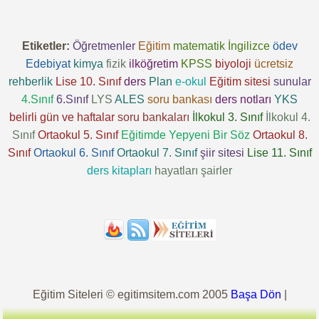
Etiketler:
Öğretmenler
Eğitim
matematik
İngilizce
ödev
Edebiyat
kimya
fizik
ilköğretim
KPSS
biyoloji
ücretsiz
rehberlik
Lise 10. Sınıf
ders
Plan
e-okul
Eğitim sitesi
sunular
4.Sınıf
6.Sınıf
LYS
ALES
soru bankası
ders notları
YKS
belirli gün ve haftalar
soru bankaları
İlkokul 3. Sınıf
İlkokul 4.
Sınıf
Ortaokul 5. Sınıf
Eğitimde Yepyeni Bir Söz
Ortaokul 8.
Sınıf
Ortaokul 6. Sınıf
Ortaokul 7. Sınıf
şiir sitesi
Lise 11. Sınıf
ders kitapları
hayatları
şairler
Eğitim Siteleri © egitimsitem.com 2005
Başa Dön
|