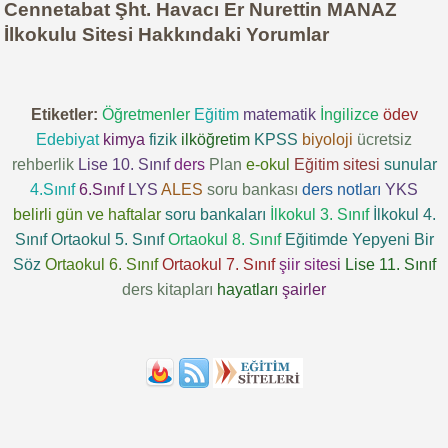
Cennetabat Şht. Havacı Er Nurettin MANAZ
İlkokulu Sitesi Hakkındaki Yorumlar
Etiketler:
Öğretmenler
Eğitim
matematik
İngilizce
ödev
Edebiyat
kimya
fizik
ilköğretim
KPSS
biyoloji
ücretsiz
rehberlik
Lise 10. Sınıf
ders
Plan
e-okul
Eğitim sitesi
sunular
4.Sınıf
6.Sınıf
LYS
ALES
soru bankası
ders notları
YKS
belirli gün ve haftalar
soru bankaları
İlkokul 3. Sınıf
İlkokul 4.
Sınıf
Ortaokul 5. Sınıf
Ortaokul 8. Sınıf
Eğitimde Yepyeni Bir
Söz
Ortaokul 6. Sınıf
Ortaokul 7. Sınıf
şiir sitesi
Lise 11. Sınıf
ders kitapları
hayatları
şairler