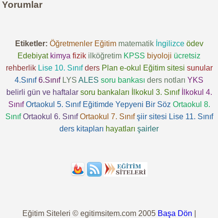
Yorumlar
Etiketler:
Öğretmenler
Eğitim
matematik
İngilizce
ödev
Edebiyat
kimya
fizik
ilköğretim
KPSS
biyoloji
ücretsiz
rehberlik
Lise 10. Sınıf
ders
Plan
e-okul
Eğitim sitesi
sunular
4.Sınıf
6.Sınıf
LYS
ALES
soru bankası
ders notları
YKS
belirli gün ve haftalar
soru bankaları
İlkokul 3. Sınıf
İlkokul 4.
Sınıf
Ortaokul 5. Sınıf
Eğitimde Yepyeni Bir Söz
Ortaokul 8.
Sınıf
Ortaokul 6. Sınıf
Ortaokul 7. Sınıf
şiir sitesi
Lise 11. Sınıf
ders kitapları
hayatları
şairler
Eğitim Siteleri © egitimsitem.com 2005
Başa Dön
|