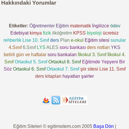
Hakkındaki Yorumlar
Etiketler:
Öğretmenler
Eğitim
matematik
İngilizce
ödev
Edebiyat
kimya
fizik
ilköğretim
KPSS
biyoloji
ücretsiz
rehberlik
Lise 10. Sınıf
ders
Plan
e-okul
Eğitim sitesi
sunular
4.Sınıf
6.Sınıf
LYS
ALES
soru bankası
ders notları
YKS
belirli gün ve haftalar
soru bankaları
İlkokul 3. Sınıf
İlkokul 4.
Sınıf
Ortaokul 5. Sınıf
Ortaokul 8. Sınıf
Eğitimde Yepyeni Bir
Söz
Ortaokul 6. Sınıf
Ortaokul 7. Sınıf
şiir sitesi
Lise 11. Sınıf
ders kitapları
hayatları
şairler
Eğitim Siteleri © egitimsitem.com 2005
Başa Dön
|