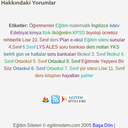
Hakkındaki Yorumlar
Etiketler:
Öğretmenler
Eğitim
matematik
İngilizce
ödev
Edebiyat
kimya
fizik
ilköğretim
KPSS
biyoloji
ücretsiz
rehberlik
Lise 10. Sınıf
ders
Plan
e-okul
Eğitim sitesi
sunular
4.Sınıf
6.Sınıf
LYS
ALES
soru bankası
ders notları
YKS
belirli gün ve haftalar
soru bankaları
İlkokul 3. Sınıf
İlkokul 4.
Sınıf
Ortaokul 5. Sınıf
Ortaokul 8. Sınıf
Eğitimde Yepyeni Bir
Söz
Ortaokul 6. Sınıf
Ortaokul 7. Sınıf
şiir sitesi
Lise 11. Sınıf
ders kitapları
hayatları
şairler
Eğitim Siteleri © egitimsitem.com 2005
Başa Dön
|