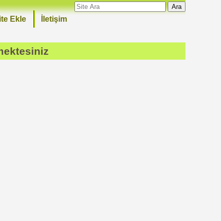
Ara
ite Ekle
İletişim
mektesiniz