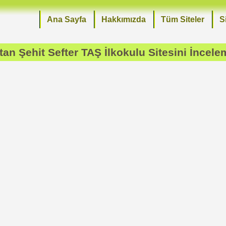
Ana Sayfa
Hakkımızda
Tüm Siteler
S
tan Şehit Sefter TAŞ İlkokulu
Sitesini İncele