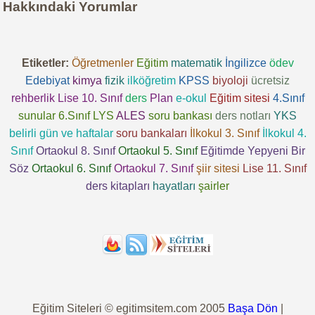
Hakkındaki Yorumlar
Etiketler:
Öğretmenler
Eğitim
matematik
İngilizce
ödev
Edebiyat
kimya
fizik
ilköğretim
KPSS
biyoloji
ücretsiz
rehberlik
Lise 10. Sınıf
ders
Plan
e-okul
Eğitim sitesi
4.Sınıf
sunular
6.Sınıf
LYS
ALES
soru bankası
ders notları
YKS
belirli gün ve haftalar
soru bankaları
İlkokul 3. Sınıf
İlkokul 4.
Sınıf
Ortaokul 8. Sınıf
Ortaokul 5. Sınıf
Eğitimde Yepyeni Bir
Söz
Ortaokul 6. Sınıf
Ortaokul 7. Sınıf
şiir sitesi
Lise 11. Sınıf
ders kitapları
hayatları
şairler
Eğitim Siteleri © egitimsitem.com 2005
Başa Dön
|