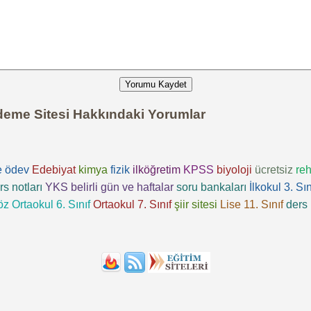
Yorumu Kaydet
deme Sitesi Hakkındaki Yorumlar
e
ödev
Edebiyat
kimya
fizik
ilköğretim
KPSS
biyoloji
ücretsiz
reh
rs notları
YKS
belirli gün ve haftalar
soru bankaları
İlkokul 3. Sın
öz
Ortaokul 6. Sınıf
Ortaokul 7. Sınıf
şiir sitesi
Lise 11. Sınıf
ders 