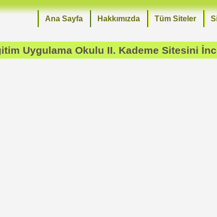
Ana Sayfa
Hakkımızda
Tüm Siteler
S
ğitim Uygulama Okulu II. Kademe
Sitesini İn