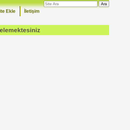
Ara
ite Ekle
İletişim
celemektesiniz